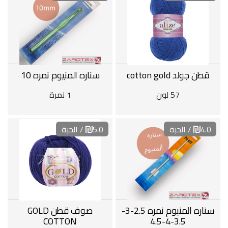
قطن جولد cotton gold
سناره المنيوم نمره 10
57 لون
1 نمرة
4.0
/ الحبة
5.0
/ الحبة
سناره المنيوم نمره 2.5-3-
صوف قطن GOLD
COTTON
3.5-4-4.5