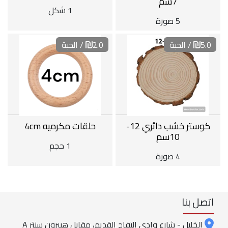
7سم
1 شكل
5 صورة
5.0
/ الحبة
2.0
/ الحبة
كوستر خشب دائري 12-
حلقات مكرميه 4cm
10سم
1 حجم
4 صورة
اتصل بنا
الخليل - شارع وادي التفاح القديم، مقابل هيبرون سنتر A