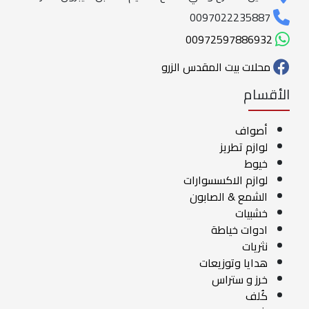
0097022235887
00972597886932
محلات بيت المقدس الزرو
الأقسام
أصواف
لوازم تطريز
خيوط
لوازم الاكسسوارات
الشمع & الصابون
خشبيات
ادوات خياطة
نثريات
هدايا وتوزيعات
خرز و ستراس
كُلف