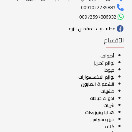
0097022235887
00972597886932
محلات بيت المقدس الزرو
الأقسام
أصواف
لوازم تطريز
خيوط
لوازم الاكسسوارات
الشمع & الصابون
خشبيات
ادوات خياطة
نثريات
هدايا وتوزيعات
خرز و ستراس
كُلف