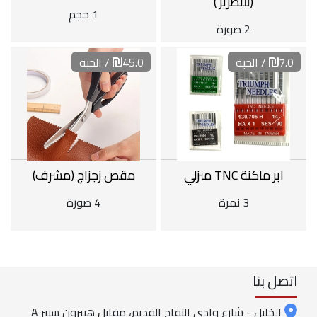
(للتطريز )
1 حجم
2 صورة
7.0
/ الحبة
45.0
/ الحبة
ابر ماكنة TNC منزلي
مقص زجزاج (مشرف)
3 نمرة
4 صورة
اتصل بنا
الخليل - شارع وادي التفاح القديم، مقابل هيبرون سنتر A