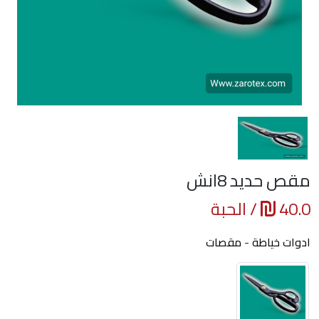
مقص حديد 8انش
40.0
/ الحبة
ادوات خياطة
-
مقصات