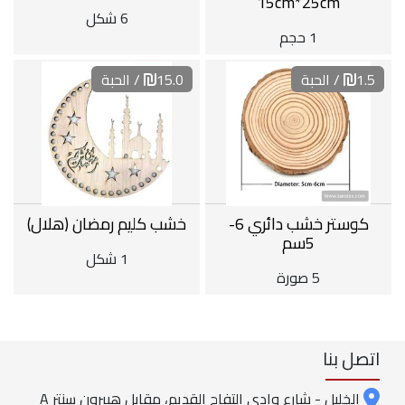
15cm*25cm
6 شكل
1 حجم
1.5
/ الحبة
15.0
/ الحبة
كوستر خشب دائري 6-
خشب كليم رمضان (هلال)
5سم
1 شكل
5 صورة
اتصل بنا
الخليل - شارع وادي التفاح القديم، مقابل هيبرون سنتر A