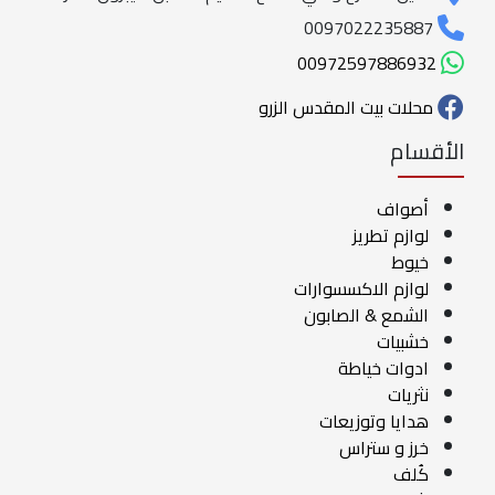
0097022235887
00972597886932
محلات بيت المقدس الزرو
الأقسام
أصواف
لوازم تطريز
خيوط
لوازم الاكسسوارات
الشمع & الصابون
خشبيات
ادوات خياطة
نثريات
هدايا وتوزيعات
خرز و ستراس
كُلف