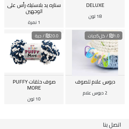
DELUXE
سناره يد بلاستيك رأس على
الوجهين
18 لون
1 نمرة
1.0
/ كل5حبات
20.0
/ حبة
دبوس علام للصوف
صوف حلقات PUFFY
MORE
2 دبوس علام
10 لون
اتصل بنا