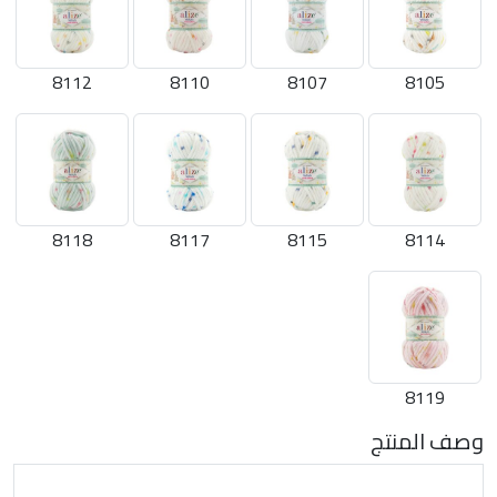
8112
8110
8107
8105
8118
8117
8115
8114
8119
وصف المنتج