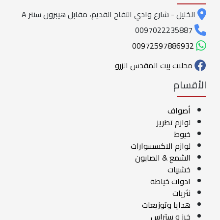
الخليل - شارع وادي التفاح القديم، مقابل هيبرون سنتر A
0097022235887
00972597886932
محلات بيت المقدس الزرو
الأقسام
أصواف
لوازم تطريز
خيوط
لوازم الاكسسوارات
الشمع & الصابون
خشبيات
ادوات خياطة
نثريات
هدايا وتوزيعات
خرز و ستراس