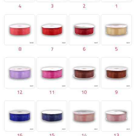
4
3
2
1
8
7
6
5
12
11
10
9
16
15
14
13