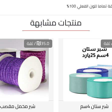
ماما للون الفعلي 100%
منتجات مشابهة
 لفة
35.0
/ لفة
شبر ستان 4سم
شبر مخمل مقصب