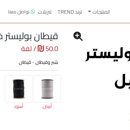
المنتجات
ترند TREND
تنزيلات
تواصل معنا
قيطان بوليستر 
50.0
/ لفة
شبر وقيطان
-
قيطان
أبيض
أسود