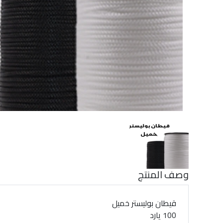
وصف المنتج
قيطان بوليستر خميل
100 يارد