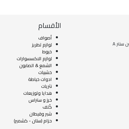
الأقسام
أصواف
 سنتر A
لوازم تطريز
خيوط
لوازم الاكسسوارات
الشمع & الصابون
خشبيات
ادوات خياطة
نثريات
هدايا وتوزيعات
خرز و ستراس
كُلف
شبر وقيطان
حزام (ستان - كشمير)