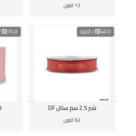
12 اللون
40.0
/ اللفة
15.0
/
شبر 2.5 سم ستان DF
ق
62 اللون