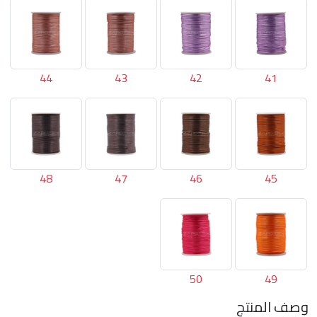
44
43
42
41
48
47
46
45
50
49
وصف المنتج